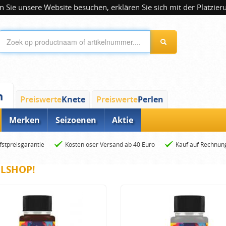
 Sie unsere Website besuchen, erklären Sie sich mit der Platzier
n
Preiswerte
Knete
Preiswerte
Perlen
Merken
Seizoenen
Aktie
fstpreisgarantie
Kostenloser Versand ab 40 Euro
Kauf auf Rechnun
ELSHOP!