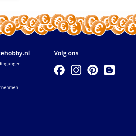
ehobby.nl
Volg ons
dingungen
ernehmen