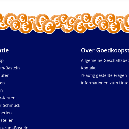
atie
Over Goedkoopst
op
Allgemeine Geschäftsbe
um-Basteln
Kontakt
aufen
?Häufig gestellte Fragen
len
Informationen zum Unt
en
r-Ketten
ür-Schmuck
perlen
stellen
en-zum-Basteln