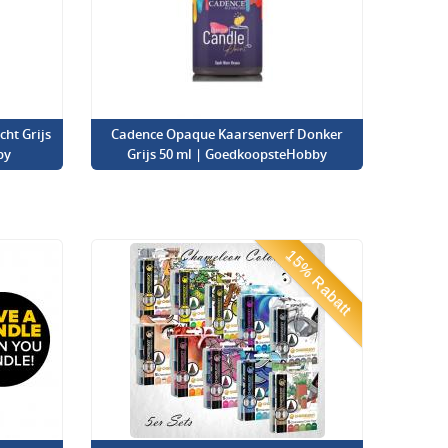
ht Grijs
Cadence Opaque Kaarsenverf Donker
by
Grijs 50 ml | GoedkoopsteHobby
15% Rabatt