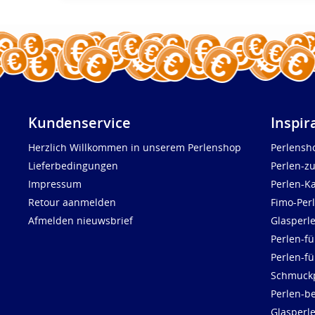
Kundenservice
Inspir
Herzlich Willkommen in unserem Perlenshop
Perlensh
Lieferbedingungen
Perlen-z
Impressum
Perlen-K
Retour aanmelden
Fimo-Per
Afmelden nieuwsbrief
Glasperl
Perlen-fü
Perlen-f
Schmuck
Perlen-be
Glasperl