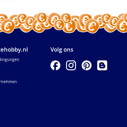
ehobby.nl
Volg ons
dingungen
ernehmen