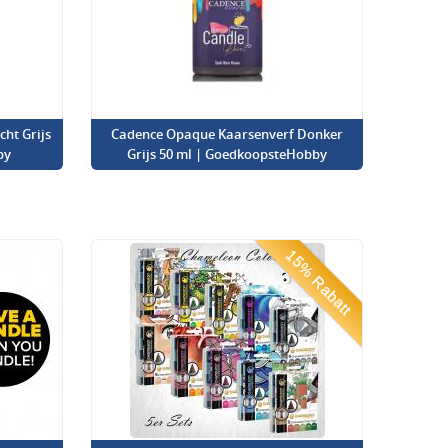
ht Grijs
Cadence Opaque Kaarsenverf Donker
by
Grijs 50 ml | GoedkoopsteHobby
15% Rabatt