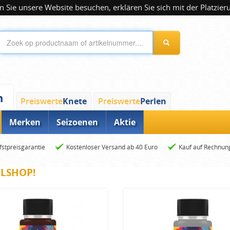
 Sie unsere Website besuchen, erklären Sie sich mit der Platzier
n
Preiswerte
Knete
Preiswerte
Perlen
Merken
Seizoenen
Aktie
fstpreisgarantie
Kostenloser Versand ab 40 Euro
Kauf auf Rechnun
ELSHOP!