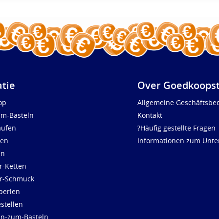
atie
Over Goedkoopst
op
Allgemeine Geschäftsbe
um-Basteln
Kontakt
aufen
?Häufig gestellte Fragen
len
Informationen zum Unt
en
r-Ketten
ür-Schmuck
perlen
stellen
en-zum-Basteln