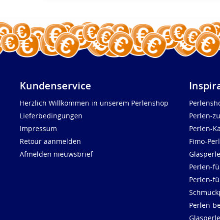
Kundenservice
Inspir
Herzlich Willkommen in unserem Perlenshop
Perlensh
Lieferbedingungen
Perlen-z
Impressum
Perlen-K
Retour aanmelden
Fimo-Per
Afmelden nieuwsbrief
Glasperl
Perlen-fü
Perlen-f
Schmuck
Perlen-be
Glasperl