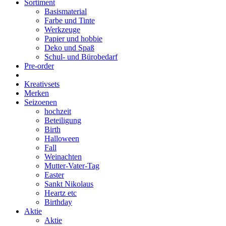
Sortiment
Basismaterial
Farbe und Tinte
Werkzeuge
Papier und hobbie
Deko und Spaß
Schul- und Bürobedarf
Pre-order
Kreativsets
Merken
Seizoenen
hochzeit
Beteiligung
Birth
Halloween
Fall
Weinachten
Mutter-Vater-Tag
Easter
Sankt Nikolaus
Heartz etc
Birthday
Aktie
Aktie