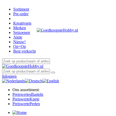
Sortiment
Pre-order
Kreativsets
Merken
Seizoenen
Aktie
Nieuw!
Op=Op
Best verkocht
Inloggen
Ons assortiment:
Preiswertes
Basteln
Preiswerte
Knete
Preiswerte
Perlen