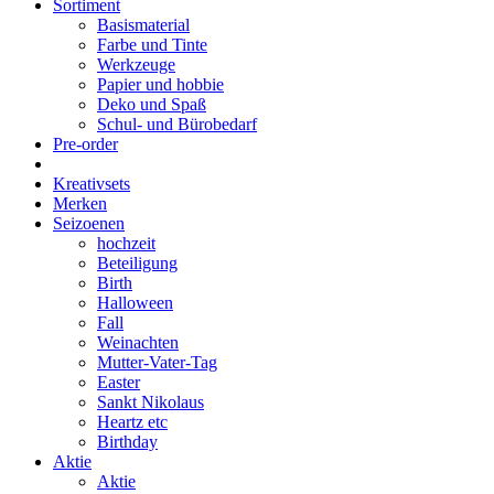
Sortiment
Basismaterial
Farbe und Tinte
Werkzeuge
Papier und hobbie
Deko und Spaß
Schul- und Bürobedarf
Pre-order
Kreativsets
Merken
Seizoenen
hochzeit
Beteiligung
Birth
Halloween
Fall
Weinachten
Mutter-Vater-Tag
Easter
Sankt Nikolaus
Heartz etc
Birthday
Aktie
Aktie