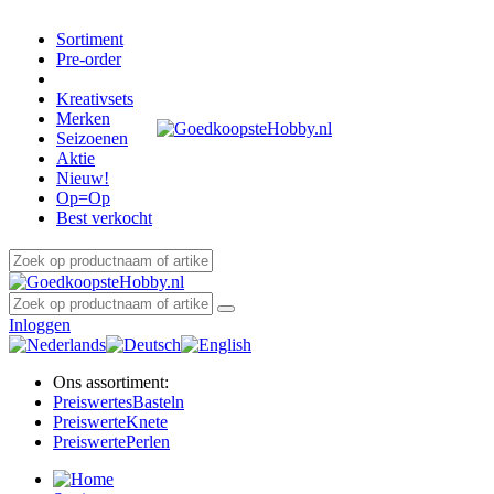
Sortiment
Pre-order
Kreativsets
Merken
Seizoenen
Aktie
Nieuw!
Op=Op
Best verkocht
Inloggen
Ons assortiment:
Preiswertes
Basteln
Preiswerte
Knete
Preiswerte
Perlen