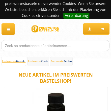
preiswertesbasteln.de verwendet Cookies. Wenn Sie unsere
Website besuchen, erklären Sie sich mit der Platzierung von
Cookies einverstanden.
Vereinbarung
Basteln
Knete
Perlen
Preiswertes
Preiswerte
Preiswerte
NEUE ARTIKEL IM PREISWERTEN
BASTELSHOP!