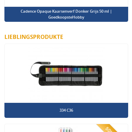
Cadence Opaque Kaarsenverf Donker Grijs 50 ml |
GoedkoopsteHobby
LIEBLINGSPRODUKTE
334 C36