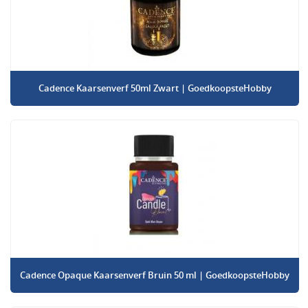
Cadence Kaarsenverf 50ml Zwart | GoedkoopsteHobby
Cadence Opaque Kaarsenverf Bruin 50 ml | GoedkoopsteHobby