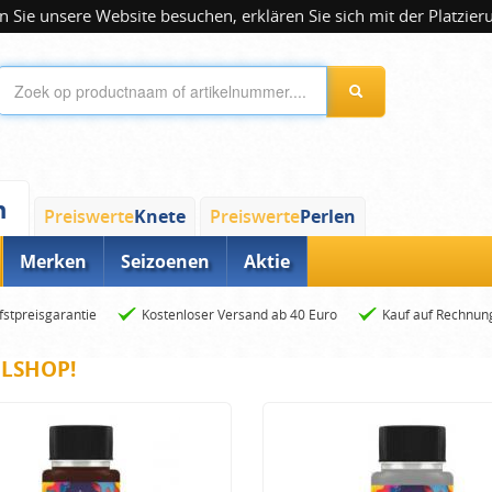
 Sie unsere Website besuchen, erklären Sie sich mit der Platzier
n
Preiswerte
Knete
Preiswerte
Perlen
Merken
Seizoenen
Aktie
fstpreisgarantie
Kostenloser Versand ab 40 Euro
Kauf auf Rechnun
ELSHOP!