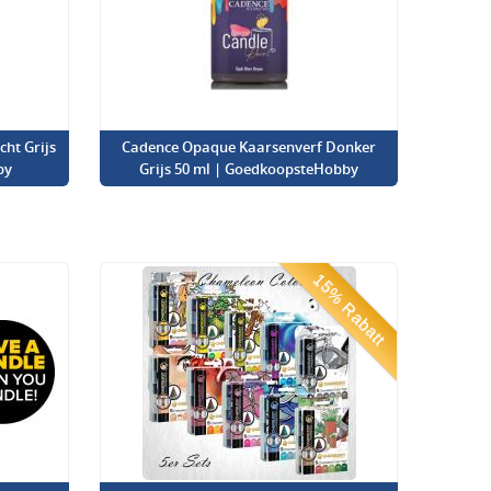
ht Grijs
Cadence Opaque Kaarsenverf Donker
by
Grijs 50 ml | GoedkoopsteHobby
15% Rabatt