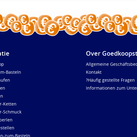
atie
Over Goedkoopst
op
Allgemeine Geschäftsbe
um-Basteln
Kontakt
aufen
?Häufig gestellte Fragen
len
Informationen zum Unt
en
r-Ketten
ür-Schmuck
perlen
stellen
en-zum-Basteln