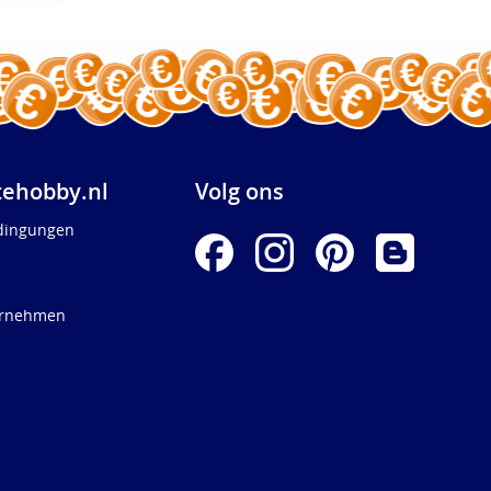
ehobby.nl
Volg ons
dingungen
ernehmen