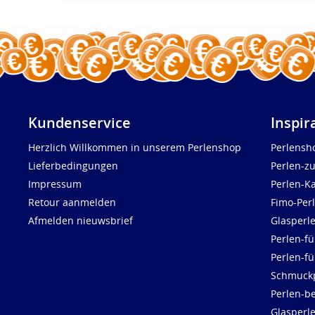
Kundenservice
Inspir
Herzlich Willkommen in unserem Perlenshop
Perlensh
Lieferbedingungen
Perlen-z
Impressum
Perlen-K
Retour aanmelden
Fimo-Per
Afmelden nieuwsbrief
Glasperl
Perlen-fü
Perlen-f
Schmuck
Perlen-be
Glasperl