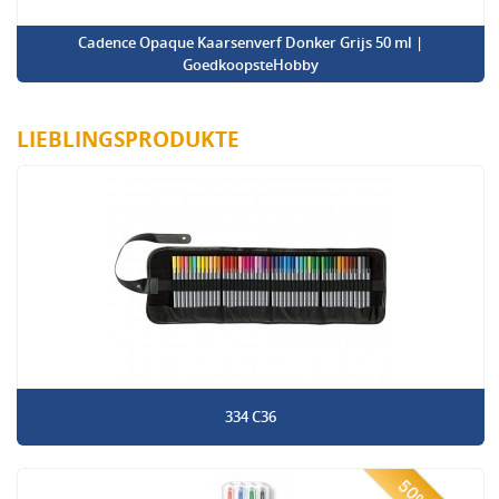
Cadence Opaque Kaarsenverf Donker Grijs 50 ml |
GoedkoopsteHobby
LIEBLINGSPRODUKTE
334 C36