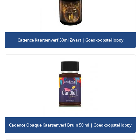
Cadence Kaarsenverf 50ml Zwart | GoedkoopsteHobby
Cadence Opaque Kaarsenverf Bruin 50 ml | GoedkoopsteHobby