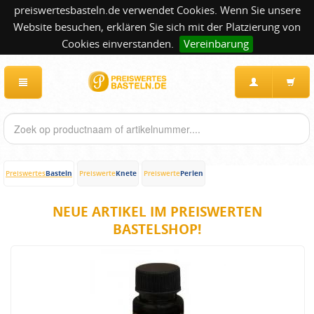
preiswertesbasteln.de verwendet Cookies. Wenn Sie unsere
Website besuchen, erklären Sie sich mit der Platzierung von
Cookies einverstanden.
Vereinbarung
Basteln
Knete
Perlen
Preiswertes
Preiswerte
Preiswerte
NEUE ARTIKEL IM PREISWERTEN
BASTELSHOP!