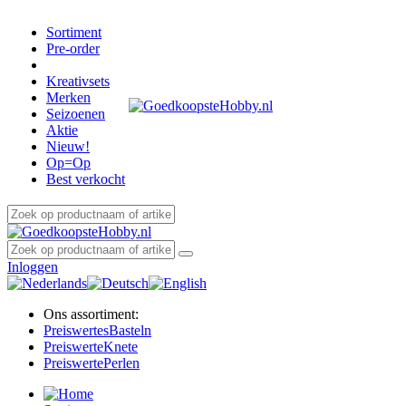
Sortiment
Pre-order
Kreativsets
Merken
Seizoenen
Aktie
Nieuw!
Op=Op
Best verkocht
Inloggen
Ons assortiment:
Preiswertes
Basteln
Preiswerte
Knete
Preiswerte
Perlen