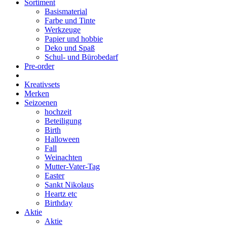
Sortiment
Basismaterial
Farbe und Tinte
Werkzeuge
Papier und hobbie
Deko und Spaß
Schul- und Bürobedarf
Pre-order
Kreativsets
Merken
Seizoenen
hochzeit
Beteiligung
Birth
Halloween
Fall
Weinachten
Mutter-Vater-Tag
Easter
Sankt Nikolaus
Heartz etc
Birthday
Aktie
Aktie