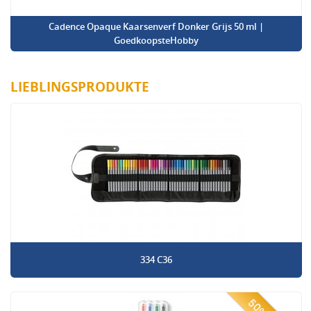
Cadence Opaque Kaarsenverf Donker Grijs 50 ml |
GoedkoopsteHobby
LIEBLINGSPRODUKTE
334 C36