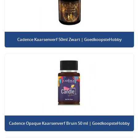
Cadence Kaarsenverf 50ml Zwart | GoedkoopsteHobby
Cadence Opaque Kaarsenverf Bruin 50 ml | GoedkoopsteHobby