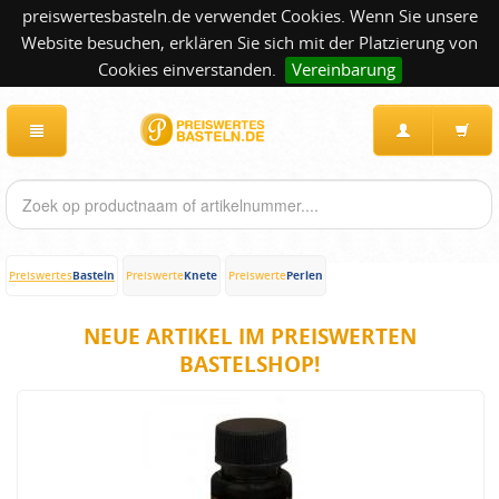
preiswertesbasteln.de verwendet Cookies. Wenn Sie unsere
Website besuchen, erklären Sie sich mit der Platzierung von
Cookies einverstanden.
Vereinbarung
Basteln
Knete
Perlen
Preiswertes
Preiswerte
Preiswerte
NEUE ARTIKEL IM PREISWERTEN
BASTELSHOP!