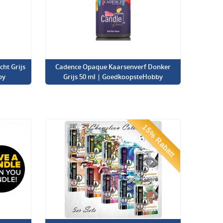
ht Grijs
Cadence Opaque Kaarsenverf Donker
by
Grijs 50 ml | GoedkoopsteHobby
15% Rabatt