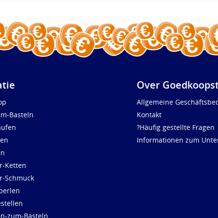
atie
Over Goedkoopst
op
Allgemeine Geschäftsbe
um-Basteln
Kontakt
aufen
?Häufig gestellte Fragen
len
Informationen zum Unt
en
r-Ketten
ür-Schmuck
perlen
stellen
en-zum-Basteln