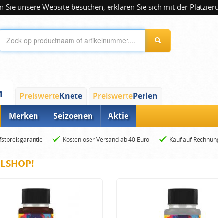
 Sie unsere Website besuchen, erklären Sie sich mit der Platzier
n
Preiswerte
Knete
Preiswerte
Perlen
Merken
Seizoenen
Aktie
fstpreisgarantie
Kostenloser Versand ab 40 Euro
Kauf auf Rechnun
ELSHOP!