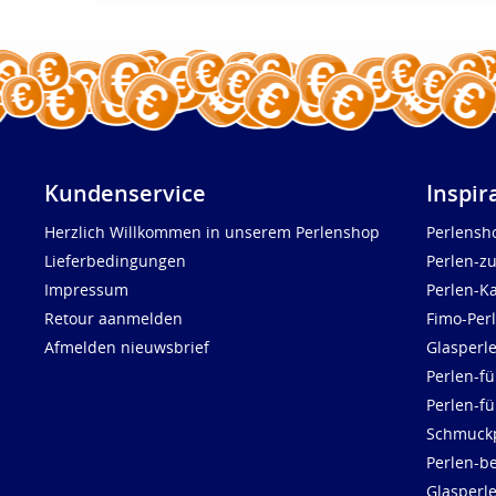
Kundenservice
Inspir
Herzlich Willkommen in unserem Perlenshop
Perlensh
Lieferbedingungen
Perlen-z
Impressum
Perlen-K
Retour aanmelden
Fimo-Per
Afmelden nieuwsbrief
Glasperl
Perlen-fü
Perlen-f
Schmuck
Perlen-be
Glasperl