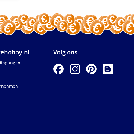
ehobby.nl
Volg ons
dingungen
ernehmen