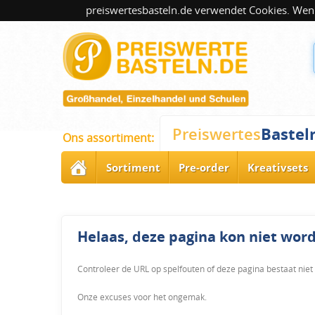
preiswertesbasteln.de verwendet Cookies. Wenn
Bastel
Preiswertes
Ons assortiment:
Sortiment
Pre-order
Kreativsets
Helaas, deze pagina kon niet wo
Controleer de URL op spelfouten of deze pagina bestaat niet
Onze excuses voor het ongemak.