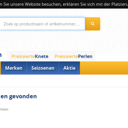
 Sie unsere Website besuchen, erklären Sie sich mit der Platzier
n
Preiswerte
Knete
Preiswerte
Perlen
Merken
Seizoenen
Aktie
rden gevonden
 meer.