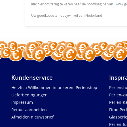
Klik hier om terug te keren naar de hoofdpagina van :
w
ww.g
Uw goedkoopste hobbywinkel van Nederland
Kundenservice
Inspir
Herzlich Willkommen in unserem Perlenshop
Perlensh
Lieferbedingungen
Perlen-z
Impressum
Perlen-K
Retour aanmelden
Fimo-Per
Afmelden nieuwsbrief
Glasperl
Perlen-fü