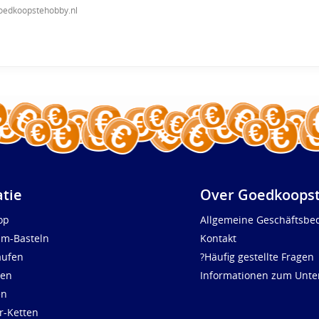
oedkoopstehobby.nl
atie
Over Goedkoopst
op
Allgemeine Geschäftsbe
um-Basteln
Kontakt
aufen
?Häufig gestellte Fragen
len
Informationen zum Unt
en
r-Ketten