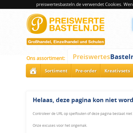
preiswertesbasteln.de verwendet Cookies. Wenn
Bastel
Preiswertes
Ons assortiment:
Sortiment
Pre-order
Kreativsets
Helaas, deze pagina kon niet wo
Controleer de URL op spelfouten of deze pagina bestaat niet
Onze excuses voor het ongemak.