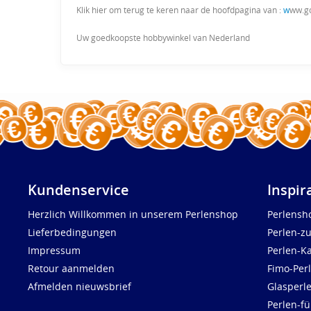
Klik hier om terug te keren naar de hoofdpagina van :
w
ww.g
Uw goedkoopste hobbywinkel van Nederland
Kundenservice
Inspir
Herzlich Willkommen in unserem Perlenshop
Perlensh
Lieferbedingungen
Perlen-z
Impressum
Perlen-K
Retour aanmelden
Fimo-Per
Afmelden nieuwsbrief
Glasperl
Perlen-fü