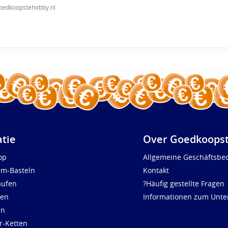
oedkoopstehobby.nl
atie
Over Goedkoopst
op
Allgemeine Geschäftsbe
um-Basteln
Kontakt
aufen
?Häufig gestellte Fragen
len
Informationen zum Unt
en
r-Ketten