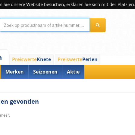
 Sie unsere Website besuchen, erklären Sie sich mit der Platzier
n
Preiswerte
Knete
Preiswerte
Perlen
Merken
Seizoenen
Aktie
rden gevonden
 meer.