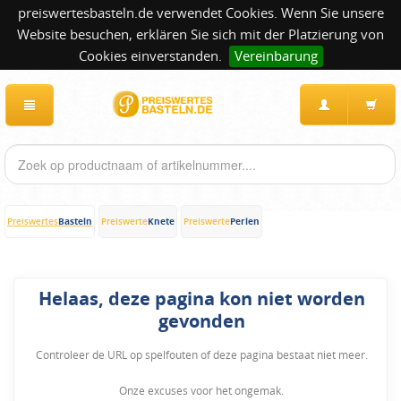
preiswertesbasteln.de verwendet Cookies. Wenn Sie unsere
Website besuchen, erklären Sie sich mit der Platzierung von
Cookies einverstanden.
Vereinbarung
Basteln
Knete
Perlen
Preiswertes
Preiswerte
Preiswerte
Helaas, deze pagina kon niet worden
gevonden
Controleer de URL op spelfouten of deze pagina bestaat niet meer.
Onze excuses voor het ongemak.