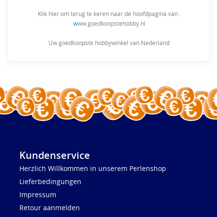
Klik hier om terug te keren naar de hoofdpagina van :
w
ww.goedkoopstehobby.nl
Uw goedkoopste hobbywinkel van Nederland
Kundenservice
Herzlich Willkommen in unserem Perlenshop
Lieferbedingungen
Impressum
Retour aanmelden