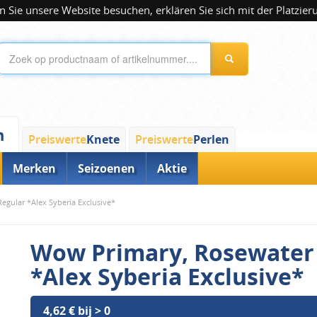
 Sie unsere Website besuchen, erklären Sie sich mit der Platzier
n
Preiswerte
Knete
Preiswerte
Perlen
Merken
Seizoenen
Aktie
egular *Alex Syberia Exclusive*
Wow Primary, Rosewater 
*Alex Syberia Exclusive*
4,62 € bij > 0