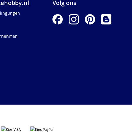
ehobby.nl
Volg ons
dingungen
ernehmen