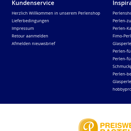
Kundenservice
Inspir
Herzlich Willkommen in unserem Perlenshop
Perlensh
Lieferbedingungen
Perlen-z
Impressum
Perlen-K
Retour aanmelden
Fimo-Per
Afmelden nieuwsbrief
Glasperl
Perlen-fü
Perlen-f
Schmuck
Perlen-be
Glasperl
hobbypro