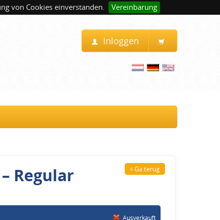
ung von Cookies einverstanden.
Vereinbarung
Inloggen
– Regular
< Ga terug
Ausverkauft