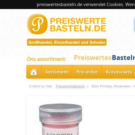
preiswertesbasteln.de verwendet Cookies. Wenn
Bastel
Preiswertes
Ons assortiment:
Sortiment
Pre-order
Kreativsets
U bent nu hier:
PreiswertesBasteln
»
Wow Primary, Rosewater – R