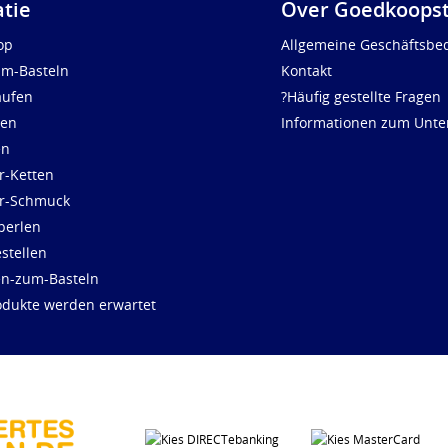
atie
Over Goedkoopst
op
Allgemeine Geschäftsbe
um-Basteln
Kontakt
aufen
?Häufig gestellte Fragen
len
Informationen zum Unt
en
r-Ketten
ür-Schmuck
perlen
stellen
en-zum-Basteln
dukte werden erwartet