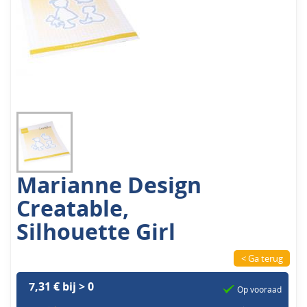
Marianne Design
Creatable,
Silhouette Girl
< Ga terug
7,31 € bij > 0
Op vooraad