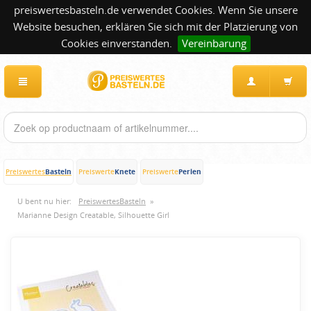
preiswertesbasteln.de verwendet Cookies. Wenn Sie unsere
Website besuchen, erklären Sie sich mit der Platzierung von
Cookies einverstanden.
Vereinbarung
Basteln
Knete
Perlen
Preiswertes
Preiswerte
Preiswerte
U bent nu hier:
PreiswertesBasteln
»
Marianne Design Creatable, Silhouette Girl