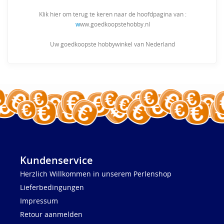
Klik hier om terug te keren naar de hoofdpagina van :
w
ww.goedkoopstehobby.nl
Uw goedkoopste hobbywinkel van Nederland
Kundenservice
Herzlich Willkommen in unserem Perlenshop
Lieferbedingungen
Impressum
Retour aanmelden