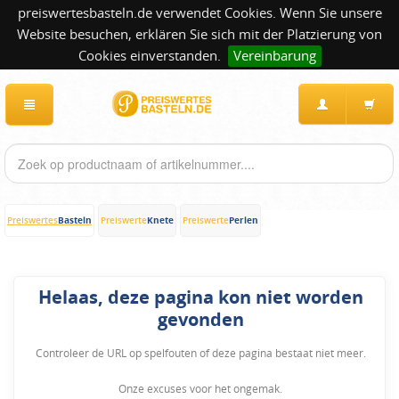
preiswertesbasteln.de verwendet Cookies. Wenn Sie unsere
Website besuchen, erklären Sie sich mit der Platzierung von
Cookies einverstanden.
Vereinbarung
Basteln
Knete
Perlen
Preiswertes
Preiswerte
Preiswerte
Helaas, deze pagina kon niet worden
gevonden
Controleer de URL op spelfouten of deze pagina bestaat niet meer.
Onze excuses voor het ongemak.