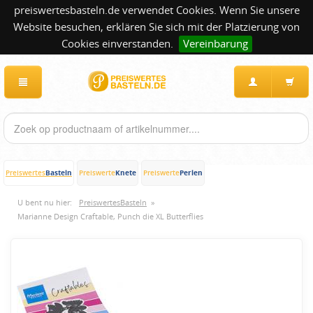
preiswertesbasteln.de verwendet Cookies. Wenn Sie unsere
Website besuchen, erklären Sie sich mit der Platzierung von
Cookies einverstanden.
Vereinbarung
Basteln
Knete
Perlen
Preiswertes
Preiswerte
Preiswerte
U bent nu hier:
PreiswertesBasteln
»
Marianne Design Craftable, Punch die XL Butterflies