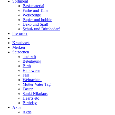
Sortiment
Basismaterial
Farbe und Tinte
Werkzeuge
Papier und hobbie
Deko und Spaß
Schul- und Bürobedarf
Pre-order
Kreativsets
Merken
Seizoenen
hochzeit
Beteiligung
Birth
Halloween
Fall
Weinachten
Mutter-Vater-Tag
Easter
Sankt Nikolaus
Heartz etc
Birthday
Aktie
Aktie