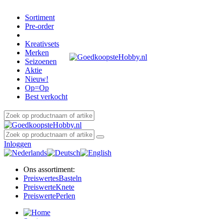
Sortiment
Pre-order
Kreativsets
Merken
Seizoenen
Aktie
Nieuw!
Op=Op
Best verkocht
Inloggen
Ons assortiment:
Preiswertes
Basteln
Preiswerte
Knete
Preiswerte
Perlen