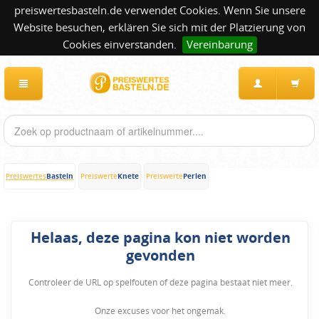
preiswertesbasteln.de verwendet Cookies. Wenn Sie unsere
Website besuchen, erklären Sie sich mit der Platzierung von
Cookies einverstanden.
Vereinbarung
Basteln
Knete
Perlen
Preiswertes
Preiswerte
Preiswerte
Helaas, deze pagina kon niet worden
gevonden
Controleer de URL op spelfouten of deze pagina bestaat niet meer.
Onze excuses voor het ongemak.