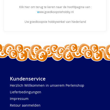
Klik hier om terug te keren naar de hoofdpagina van :
w
ww.goedkoopstehobby.nl
Uw goedkoopste hobbywinkel van Nederland
Kundenservice
Herzlich Willkommen in unserem Perlenshop
Lieferbedingungen
Impressum
Retour aanmelden