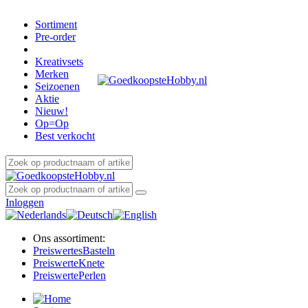
Sortiment
Pre-order
Kreativsets
Merken
Seizoenen
Aktie
Nieuw!
Op=Op
Best verkocht
Inloggen
Ons assortiment:
Preiswertes
Basteln
Preiswerte
Knete
Preiswerte
Perlen