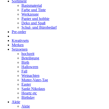
Sortiment
Basismaterial
Farbe und Tinte
Werkzeuge
Papier und hobbie
Deko und Spaß
Schul- und Bürobedarf
Pre-order
Kreativsets
Merken
Seizoenen
hochzeit
Beteiligung
Birth
Halloween
Fall
Weinachten
Mutter-Vater-Tag
Easter
Sankt Nikolaus
Heartz etc
Birthday
Aktie
Aktie