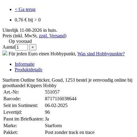
< Ga terug
0,76 € bij > 0
Uiterlijk 11-08-2026 in huis.
Preis (inkl. MwSt,
zzgl. Versand
)
Op vooraad
Aantal
Für jeden Euro einen Hobbypunkt,
Was sind Hobbypunkte?
Informatie
Produktdetails
Starform Outline Sticker, Goud, 1253 bestel je eenvoudig online bij
groothandel Kippers Hobby
Art.-Nr:
551057
Barcode:
8717116038644
Seit im Sortiment:
06-02-2025
Levertijd:
96
Passt im Briefkasten:
Ja
Marke:
Starform
Pakket:
Post zonder track en trace