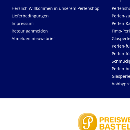
Herzlich Willkommen in unserem Perlenshop
Perlensh
Lieferbedingungen
Perlen-z
Impressum
Perlen-K
Retour aanmelden
Fimo-Per
Afmelden nieuwsbrief
Glasperl
Perlen-fü
Perlen-f
Schmuck
Perlen-be
Glasperl
hobbypro