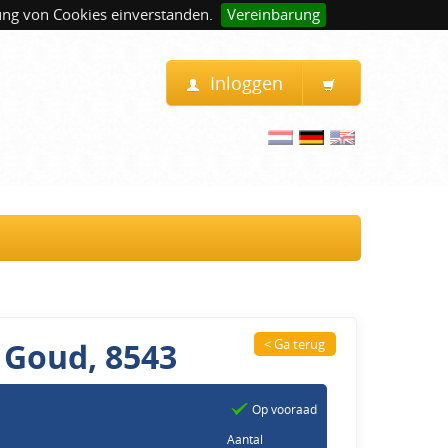
ung von Cookies einverstanden.
Vereinbarung
Inloggen
 Goud, 8543
< Ga terug
Op vooraad
Aantal