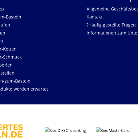
op
Allgemeine Geschäftsbe
um-Basteln
Kontakt
aufen
?Häufig gestellte Fragen
len
Informationen zum Unt
en
r-Ketten
ür-Schmuck
perlen
stellen
en-zum-Basteln
dukte werden erwartet