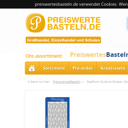
preiswertesbasteln.de verwendet Cookies. Wenn
Bastel
Preiswertes
Ons assortiment:
Sortiment
Pre-order
Kreativsets
U bent nu hier:
PreiswertesBasteln
»
Starform Outline Sticker, G