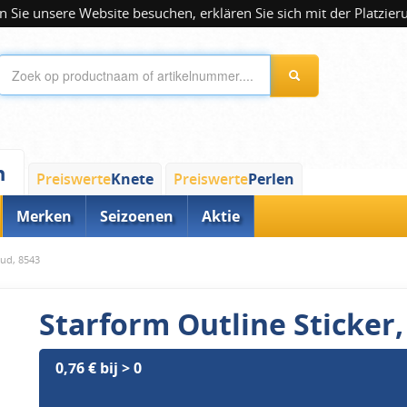
 Sie unsere Website besuchen, erklären Sie sich mit der Platzier
n
Preiswerte
Knete
Preiswerte
Perlen
Merken
Seizoenen
Aktie
oud, 8543
Starform Outline Sticker,
0,76 € bij > 0