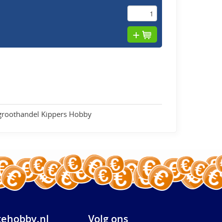
 groothandel Kippers Hobby
ehobby.nl
Volg ons