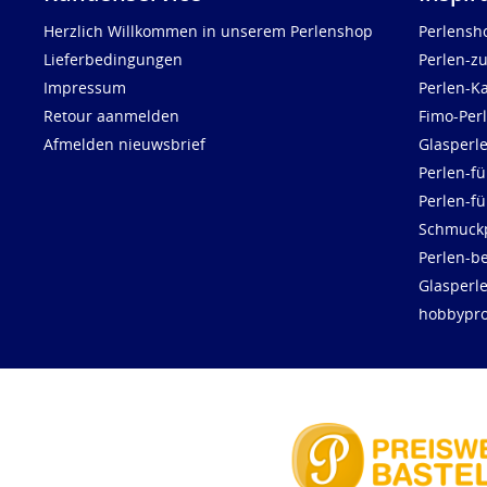
Herzlich Willkommen in unserem Perlenshop
Perlensh
Lieferbedingungen
Perlen-z
Impressum
Perlen-K
Retour aanmelden
Fimo-Per
Afmelden nieuwsbrief
Glasperl
Perlen-fü
Perlen-f
Schmuck
Perlen-be
Glasperl
hobbypro