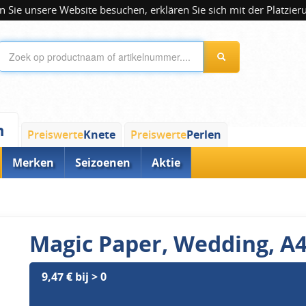
 Sie unsere Website besuchen, erklären Sie sich mit der Platzier
n
Preiswerte
Knete
Preiswerte
Perlen
Merken
Seizoenen
Aktie
Magic Paper, Wedding, A
9,47 € bij > 0