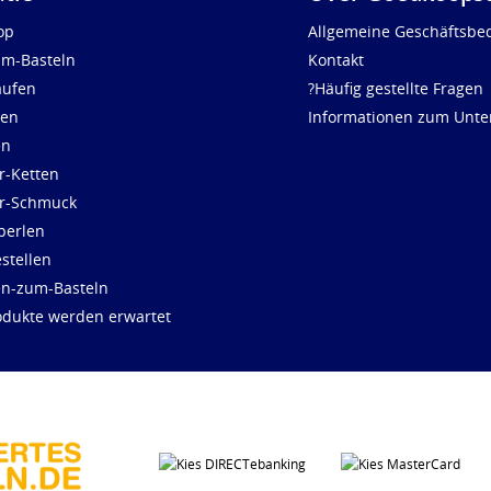
op
Allgemeine Geschäftsbe
um-Basteln
Kontakt
aufen
?Häufig gestellte Fragen
len
Informationen zum Unt
en
r-Ketten
ür-Schmuck
perlen
stellen
en-zum-Basteln
dukte werden erwartet