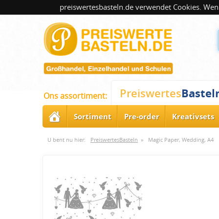
preiswertesbasteln.de verwendet Cookies. Wenn
Bastel
Preiswertes
Ons assortiment:
Sortiment
Pre-order
Kreativsets
U bent nu hier:
PreiswertesBasteln
»
Magic Paper, Wedding, A4