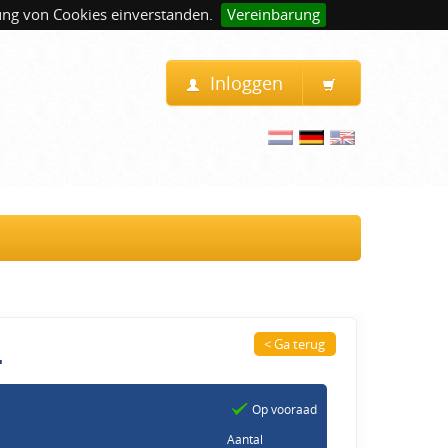
ung von Cookies einverstanden.
Vereinbarung
Inloggen
4
< Ga terug
Op vooraad
Aantal