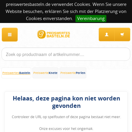
preiswertesbasteln.de verwendet Cookies. Wenn Sie unsere
Website besuchen, erklären Sie sich mit der Platzierung von
Cookies einverstanden.
Vereinbarung
Basteln
Knete
Perlen
Preiswertes
Preiswerte
Preiswerte
Helaas, deze pagina kon niet worden
gevonden
Controleer de URL op spelfouten of deze pagina bestaat niet meer.
Onze excuses voor het ongemak.