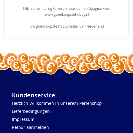
Klik hier om terug te keren naar de hoofdpagina van :
w
ww.goedkoopstehobby.nl
Uw goedkoopste hobbywinkel van Nederland
Kundenservice
Herzlich Willkommen in unserem Perlenshop
Lieferbedingungen
Impressum
Retour aanmelden