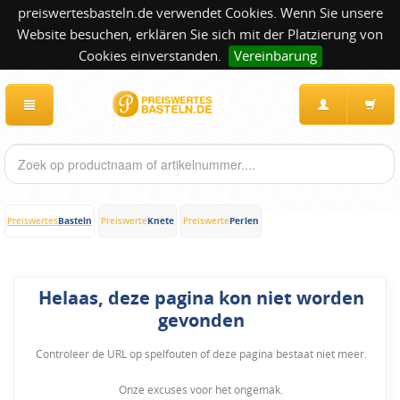
preiswertesbasteln.de verwendet Cookies. Wenn Sie unsere
Website besuchen, erklären Sie sich mit der Platzierung von
Cookies einverstanden.
Vereinbarung
Basteln
Knete
Perlen
Preiswertes
Preiswerte
Preiswerte
Helaas, deze pagina kon niet worden
gevonden
Controleer de URL op spelfouten of deze pagina bestaat niet meer.
Onze excuses voor het ongemak.