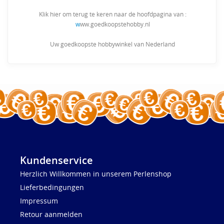
Klik hier om terug te keren naar de hoofdpagina van :
w
ww.goedkoopstehobby.nl
Uw goedkoopste hobbywinkel van Nederland
Kundenservice
Herzlich Willkommen in unserem Perlenshop
Lieferbedingungen
Impressum
Retour aanmelden