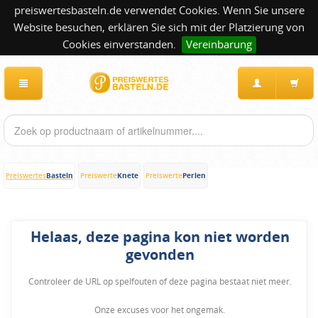
preiswertesbasteln.de verwendet Cookies. Wenn Sie unsere
Website besuchen, erklären Sie sich mit der Platzierung von
Cookies einverstanden.
Vereinbarung
Basteln
Knete
Perlen
Preiswertes
Preiswerte
Preiswerte
Helaas, deze pagina kon niet worden
gevonden
Controleer de URL op spelfouten of deze pagina bestaat niet meer.
Onze excuses voor het ongemak.