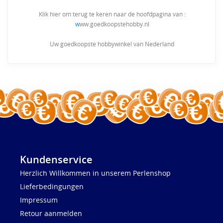
Klik hier om terug te keren naar de hoofdpagina van :
w
ww.goedkoopstehobby.nl
Uw goedkoopste hobbywinkel van Nederland
Kundenservice
Herzlich Willkommen in unserem Perlenshop
Lieferbedingungen
Impressum
Retour aanmelden