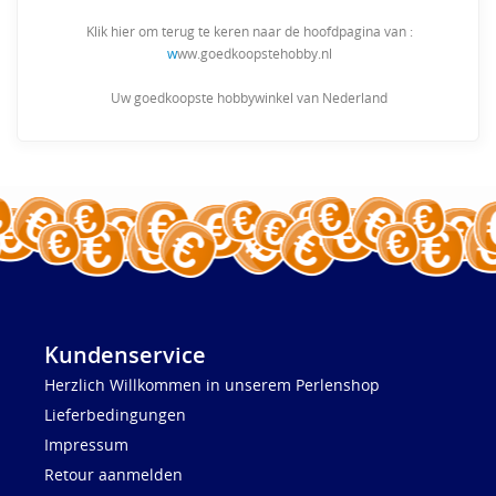
Klik hier om terug te keren naar de hoofdpagina van :
w
ww.goedkoopstehobby.nl
Uw goedkoopste hobbywinkel van Nederland
Kundenservice
Herzlich Willkommen in unserem Perlenshop
Lieferbedingungen
Impressum
Retour aanmelden