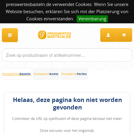
preiswertesbasteln.de verwendet Cookies. Wenn Sie unsere
Website besuchen, erklären Sie sich mit der Platzierung von
Cookies einverstanden.
Vereinbarung
Basteln
Knete
Perlen
Preiswertes
Preiswerte
Preiswerte
Helaas, deze pagina kon niet worden
gevonden
Controleer de URL op spelfouten of deze pagina bestaat niet meer.
Onze excuses voor het ongemak.