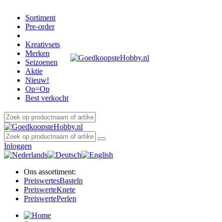
Sortiment
Pre-order
Kreativsets
Merken
Seizoenen
Aktie
Nieuw!
Op=Op
Best verkocht
Inloggen
Ons assortiment:
Preiswertes
Basteln
Preiswerte
Knete
Preiswerte
Perlen