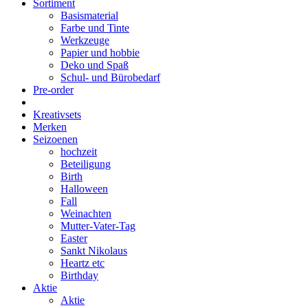
Sortiment
Basismaterial
Farbe und Tinte
Werkzeuge
Papier und hobbie
Deko und Spaß
Schul- und Bürobedarf
Pre-order
Kreativsets
Merken
Seizoenen
hochzeit
Beteiligung
Birth
Halloween
Fall
Weinachten
Mutter-Vater-Tag
Easter
Sankt Nikolaus
Heartz etc
Birthday
Aktie
Aktie