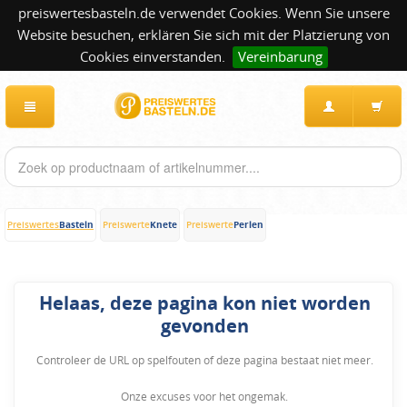
preiswertesbasteln.de verwendet Cookies. Wenn Sie unsere
Website besuchen, erklären Sie sich mit der Platzierung von
Cookies einverstanden.
Vereinbarung
Basteln
Knete
Perlen
Preiswertes
Preiswerte
Preiswerte
Helaas, deze pagina kon niet worden
gevonden
Controleer de URL op spelfouten of deze pagina bestaat niet meer.
Onze excuses voor het ongemak.