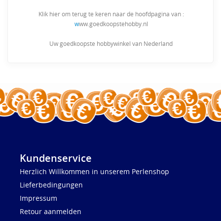
Klik hier om terug te keren naar de hoofdpagina van :
w
ww.goedkoopstehobby.nl
Uw goedkoopste hobbywinkel van Nederland
Kundenservice
Herzlich Willkommen in unserem Perlenshop
Lieferbedingungen
Impressum
Retour aanmelden