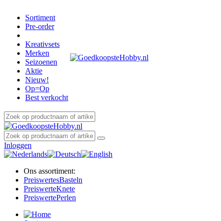
Sortiment
Pre-order
Kreativsets
Merken
Seizoenen
Aktie
Nieuw!
Op=Op
Best verkocht
Inloggen
Ons assortiment:
Preiswertes
Basteln
Preiswerte
Knete
Preiswerte
Perlen