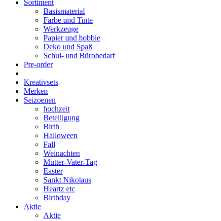
Sortiment
Basismaterial
Farbe und Tinte
Werkzeuge
Papier und hobbie
Deko und Spaß
Schul- und Bürobedarf
Pre-order
Kreativsets
Merken
Seizoenen
hochzeit
Beteiligung
Birth
Halloween
Fall
Weinachten
Mutter-Vater-Tag
Easter
Sankt Nikolaus
Heartz etc
Birthday
Aktie
Aktie