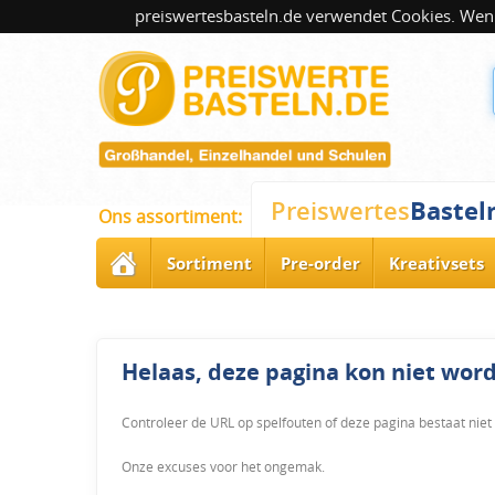
preiswertesbasteln.de verwendet Cookies. Wenn
Bastel
Preiswertes
Ons assortiment:
Sortiment
Pre-order
Kreativsets
Helaas, deze pagina kon niet wo
Controleer de URL op spelfouten of deze pagina bestaat niet
Onze excuses voor het ongemak.