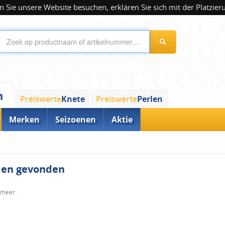
 Sie unsere Website besuchen, erklären Sie sich mit der Platzier
n
Preiswerte
Knete
Preiswerte
Perlen
Merken
Seizoenen
Aktie
rden gevonden
 meer.