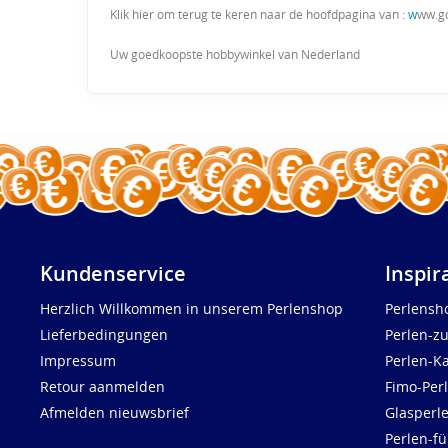
Klik hier om terug te keren naar de hoofdpagina van :
w
ww.g
Uw goedkoopste hobbywinkel van Nederland
Kundenservice
Inspir
Herzlich Willkommen in unserem Perlenshop
Perlensh
Lieferbedingungen
Perlen-z
Impressum
Perlen-K
Retour aanmelden
Fimo-Per
Afmelden nieuwsbrief
Glasperl
Perlen-fü