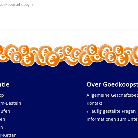
oedkoopstehobby.nl
atie
Over Goedkoopst
op
Allgemeine Geschäftsbe
um-Basteln
Kontakt
aufen
?Häufig gestellte Fragen
len
Informationen zum Unt
en
r-Ketten