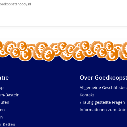
oedkoopstehobby.nl
atie
Over Goedkoopst
op
Allgemeine Geschäftsbe
um-Basteln
Kontakt
aufen
?Häufig gestellte Fragen
len
Informationen zum Unt
en
r-Ketten