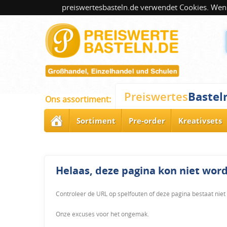
preiswertesbasteln.de verwendet Cookies. Wenn
Bastel
Preiswertes
Ons assortiment:
Sortiment
Pre-order
Kreativsets
Helaas, deze pagina kon niet wo
Controleer de URL op spelfouten of deze pagina bestaat niet
Onze excuses voor het ongemak.