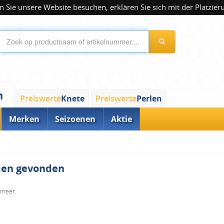
 Sie unsere Website besuchen, erklären Sie sich mit der Platzier
n
Preiswerte
Knete
Preiswerte
Perlen
Merken
Seizoenen
Aktie
rden gevonden
 meer.