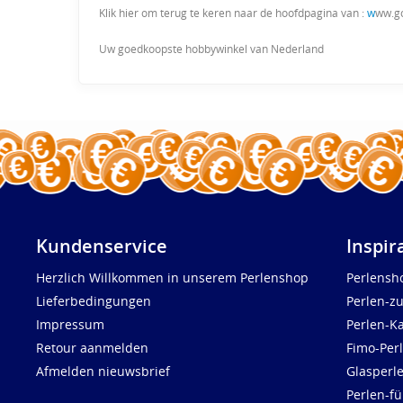
Klik hier om terug te keren naar de hoofdpagina van :
w
ww.g
Uw goedkoopste hobbywinkel van Nederland
Kundenservice
Inspir
Herzlich Willkommen in unserem Perlenshop
Perlensh
Lieferbedingungen
Perlen-z
Impressum
Perlen-K
Retour aanmelden
Fimo-Per
Afmelden nieuwsbrief
Glasperl
Perlen-fü