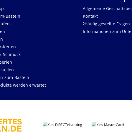
op
Allgemeine Geschäftsbe
um-Basteln
Kontakt
aufen
?Häufig gestellte Fragen
len
Informationen zum Unt
en
r-Ketten
ür-Schmuck
perlen
stellen
en-zum-Basteln
dukte werden erwartet