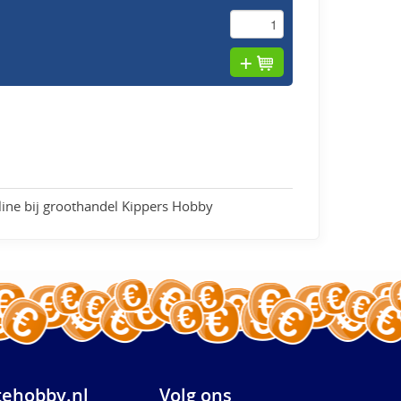
line bij groothandel Kippers Hobby
ehobby.nl
Volg ons