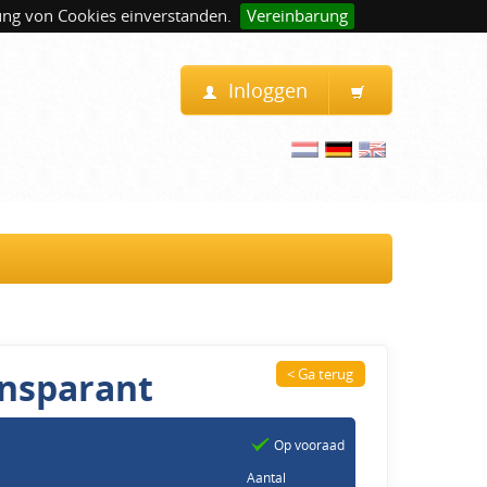
ung von Cookies einverstanden.
Vereinbarung
Inloggen
ansparant
< Ga terug
Op vooraad
Aantal