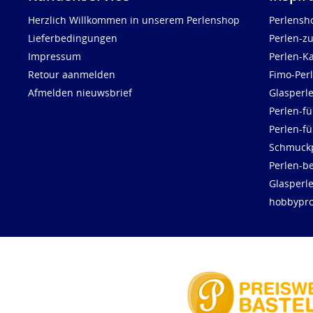
Herzlich Willkommen in unserem Perlenshop
Perlensh
Lieferbedingungen
Perlen-z
Impressum
Perlen-K
Retour aanmelden
Fimo-Per
Afmelden nieuwsbrief
Glasperl
Perlen-fü
Perlen-f
Schmuck
Perlen-be
Glasperl
hobbypro