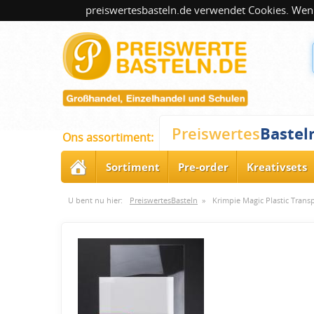
preiswertesbasteln.de verwendet Cookies. Wenn
Bastel
Preiswertes
Ons assortiment:
Sortiment
Pre-order
Kreativsets
U bent nu hier:
PreiswertesBasteln
»
Krimpie Magic Plastic Trans