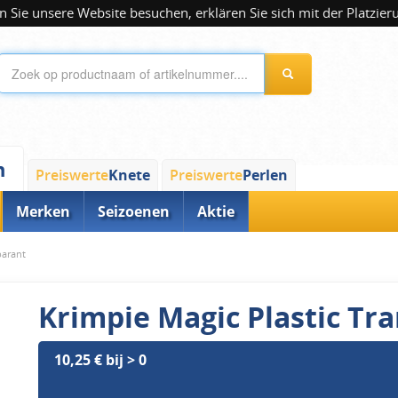
 Sie unsere Website besuchen, erklären Sie sich mit der Platzier
n
Preiswerte
Knete
Preiswerte
Perlen
Merken
Seizoenen
Aktie
parant
Krimpie Magic Plastic Tr
10,25 € bij > 0