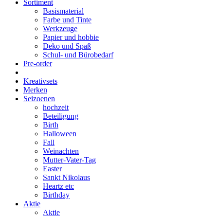
Sortiment
Basismaterial
Farbe und Tinte
Werkzeuge
Papier und hobbie
Deko und Spaß
Schul- und Bürobedarf
Pre-order
Kreativsets
Merken
Seizoenen
hochzeit
Beteiligung
Birth
Halloween
Fall
Weinachten
Mutter-Vater-Tag
Easter
Sankt Nikolaus
Heartz etc
Birthday
Aktie
Aktie