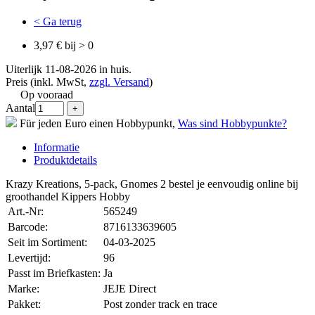
< Ga terug
3,97 € bij > 0
Uiterlijk 11-08-2026 in huis.
Preis (inkl. MwSt,
zzgl. Versand
)
Op vooraad
Aantal
Für jeden Euro einen Hobbypunkt,
Was sind Hobbypunkte?
Informatie
Produktdetails
Krazy Kreations, 5-pack, Gnomes 2 bestel je eenvoudig online bij
groothandel Kippers Hobby
Art.-Nr:
565249
Barcode:
8716133639605
Seit im Sortiment:
04-03-2025
Levertijd:
96
Passt im Briefkasten:
Ja
Marke:
JEJE Direct
Pakket:
Post zonder track en trace