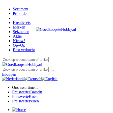
Sortiment
Pre-order
Kreativsets
Merken
Seizoenen
Aktie
Nieuw!
Op=Op
Best verkocht
Inloggen
Ons assortiment:
Preiswertes
Basteln
Preiswerte
Knete
Preiswerte
Perlen