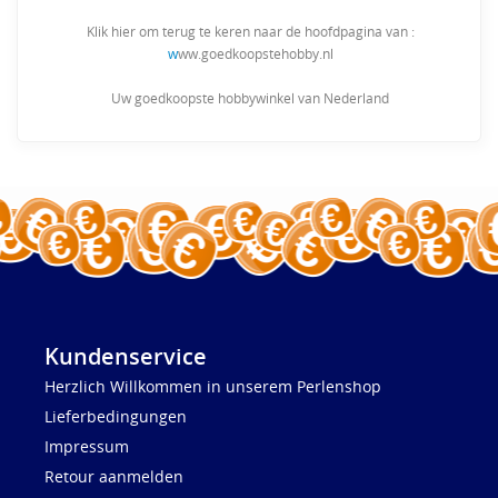
Klik hier om terug te keren naar de hoofdpagina van :
w
ww.goedkoopstehobby.nl
Uw goedkoopste hobbywinkel van Nederland
Kundenservice
Herzlich Willkommen in unserem Perlenshop
Lieferbedingungen
Impressum
Retour aanmelden