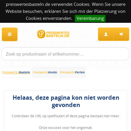
preiswertesbasteln.de verwendet Cookies. Wenn Sie unsere
Website besuchen, erklären Sie sich mit der Platzierung von
Cookies einverstanden.
Vereinbarung
Basteln
Knete
Perlen
Preiswertes
Preiswerte
Preiswerte
Helaas, deze pagina kon niet worden
gevonden
Controleer de URL op spelfouten of deze pagina bestaat niet meer.
Onze excuses voor het ongemak.