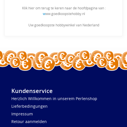
Klik hier om terug te keren naar de hoofdpagina van :
w
ww.goedkoopstehobby.nl
Uw goedkoopste hobbywinkel van Nederland
Kundenservice
Herzlich Willkommen in unserem Perlenshop
Lieferbedingungen
Impressum
Retour aanmelden