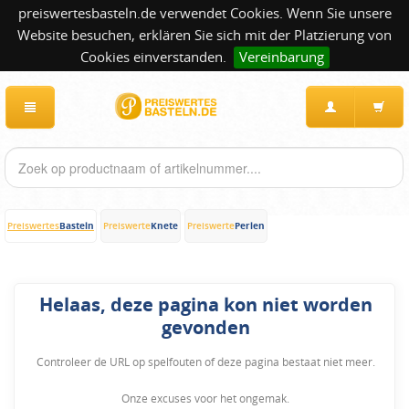
preiswertesbasteln.de verwendet Cookies. Wenn Sie unsere
Website besuchen, erklären Sie sich mit der Platzierung von
Cookies einverstanden.
Vereinbarung
Basteln
Knete
Perlen
Preiswertes
Preiswerte
Preiswerte
Helaas, deze pagina kon niet worden
gevonden
Controleer de URL op spelfouten of deze pagina bestaat niet meer.
Onze excuses voor het ongemak.