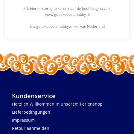
Klik hier om terug te keren naar de hoofdpagina van :
w
ww.goedkoopstehobby.nl
Uw goedkoopste hobbywinkel van Nederland
Kundenservice
Herzlich Willkommen in unserem Perlenshop
Lieferbedingungen
Impressum
Retour aanmelden