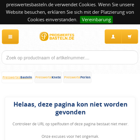
preiswertesbasteln.de verwendet Cookies. Wenn Sie unsere
Website besuchen, erklären Sie sich mit der Platzierung von
Cookies einverstanden.
Vereinbarung
Basteln
Knete
Perlen
Preiswertes
Preiswerte
Preiswerte
Helaas, deze pagina kon niet worden
gevonden
Controleer de URL op spelfouten of deze pagina bestaat niet meer.
Onze excuses voor het ongemak.