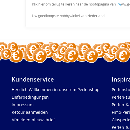
Klik hier om terug te keren naar de hoofdpagina van :
w
ww.g
Uw goedkoopste hobbywinkel van Nederland
Kundenservice
Inspir
Herzlich Willkommen in unserem Perlenshop
Perlensh
Lieferbedingungen
Perlen-z
Impressum
Perlen-K
Retour aanmelden
Fimo-Per
Afmelden nieuwsbrief
Glasperl
Perlen-fü