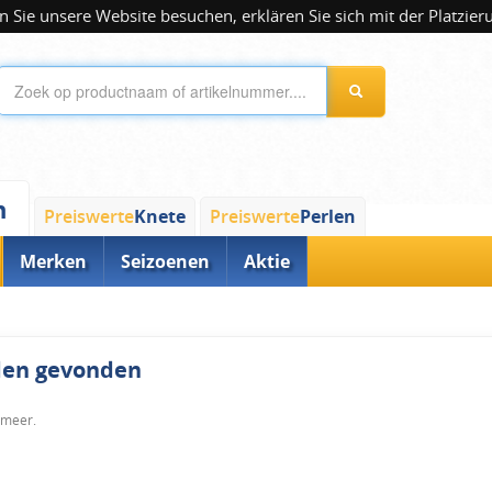
 Sie unsere Website besuchen, erklären Sie sich mit der Platzier
n
Preiswerte
Knete
Preiswerte
Perlen
Merken
Seizoenen
Aktie
rden gevonden
 meer.