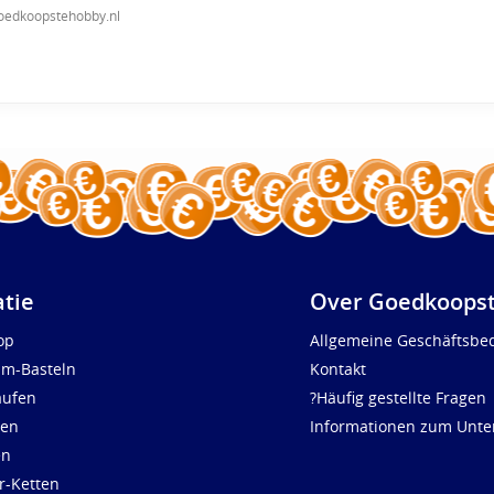
oedkoopstehobby.nl
atie
Over Goedkoopst
op
Allgemeine Geschäftsbe
um-Basteln
Kontakt
aufen
?Häufig gestellte Fragen
len
Informationen zum Unt
en
r-Ketten