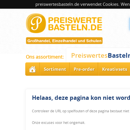
preiswertesbasteln.de verwendet Cookies. Wenn
Bastel
Preiswertes
Ons assortiment:
Sortiment
Pre-order
Kreativsets
Helaas, deze pagina kon niet wo
Controleer de URL op spelfouten of deze pagina bestaat niet
Onze excuses voor het ongemak.