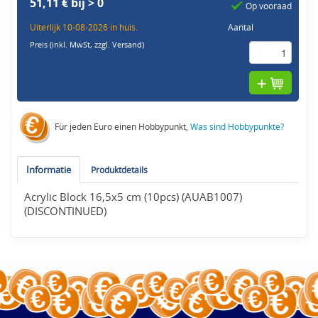
51,11 € bij > 0
Op vooraad
Uiterlijk 10-08-2026 in huis.
Aantal
Preis (inkl. MwSt,
zzgl. Versand
)
Für jeden Euro einen Hobbypunkt,
Was sind Hobbypunkte?
Informatie
Produktdetails
Acrylic Block 16,5x5 cm (10pcs) (AUAB1007)
(DISCONTINUED)