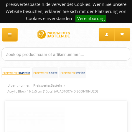
preiswertesbasteln.de verwendet Cookies. Wenn Sie unsere
Website besuchen, erklären Sie sich mit der Platzierung von
Cookies einverstanden.
Vereinbarung
Basteln
Knete
Perlen
Preiswertes
Preiswerte
Preiswerte
U bent nu hier:
PreiswertesBasteln
»
Acrylic Block 16,5x5 cm (10pcs) (AUAB1007) (DISCONTINUED)