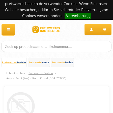
preiswertesbasteln.de verwendet Cookies. Wenn Sie unsere
Website besuchen, erklären Sie sich mit der Platzierung von
Cookies einverstanden.
Vereinbarung
Basteln
Knete
Perlen
Preiswertes
Preiswerte
Preiswerte
U bent nu hier:
PreiswertesBasteln
»
Acrylic Paint (2oz) - Storm Cloud (DOA 763256)