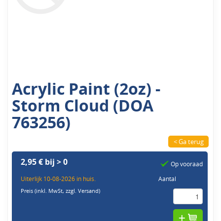
Acrylic Paint (2oz) -
Storm Cloud (DOA
763256)
< Ga terug
2,95 € bij > 0
Op vooraad
Uiterlijk 10-08-2026 in huis.
Aantal
Preis (inkl. MwSt,
zzgl. Versand
)