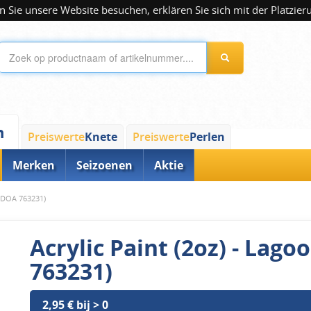
 Sie unsere Website besuchen, erklären Sie sich mit der Platzier
n
Preiswerte
Knete
Preiswerte
Perlen
Merken
Seizoenen
Aktie
 (DOA 763231)
Acrylic Paint (2oz) - Lag
763231)
2,95 € bij > 0