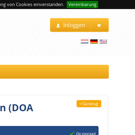
ung von Cookies einverstanden.
Vereinbarung
Inloggen
oon (DOA
< Ga terug
Op vooraad