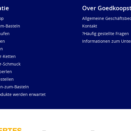
atie
Over Goedkoopst
op
Allgemeine Geschäftsbe
um-Basteln
Kontakt
aufen
?Häufig gestellte Fragen
len
Informationen zum Unt
en
r-Ketten
ür-Schmuck
perlen
stellen
en-zum-Basteln
dukte werden erwartet