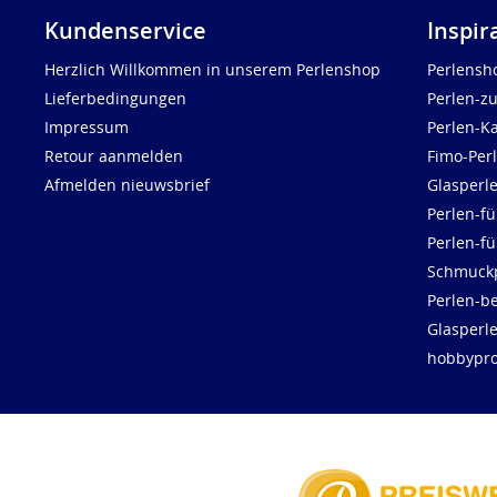
Kundenservice
Inspir
Herzlich Willkommen in unserem Perlenshop
Perlensh
Lieferbedingungen
Perlen-z
Impressum
Perlen-K
Retour aanmelden
Fimo-Per
Afmelden nieuwsbrief
Glasperl
Perlen-fü
Perlen-f
Schmuck
Perlen-be
Glasperl
hobbypro