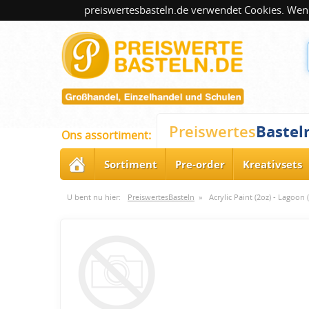
preiswertesbasteln.de verwendet Cookies. Wenn
Bastel
Preiswertes
Ons assortiment:
Sortiment
Pre-order
Kreativsets
U bent nu hier:
PreiswertesBasteln
»
Acrylic Paint (2oz) - Lagoon