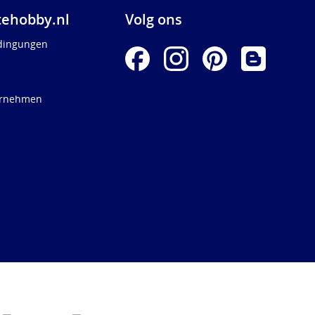
ehobby.nl
Volg ons
dingungen
ernehmen