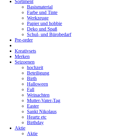
Sortiment
Basismaterial
Farbe und Tinte
Werkzeuge
Papier und hobbie
Deko und Spaß
Schul- und Bürobedarf
Pre-order
Kreativsets
Merken
Seizoenen
hochzeit
Beteiligung
Birth
Halloween
Fall
Weinachten
Mutter-Vater-Tag
Easter
Sankt Nikolaus
Heartz etc
Birthday
Aktie
Aktie