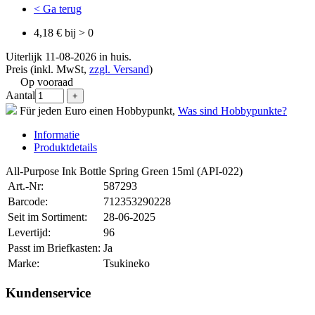
< Ga terug
4,18 € bij > 0
Uiterlijk 11-08-2026 in huis.
Preis (inkl. MwSt,
zzgl. Versand
)
Op vooraad
Aantal
Für jeden Euro einen Hobbypunkt,
Was sind Hobbypunkte?
Informatie
Produktdetails
All-Purpose Ink Bottle Spring Green 15ml (API-022)
Art.-Nr:
587293
Barcode:
712353290228
Seit im Sortiment:
28-06-2025
Levertijd:
96
Passt im Briefkasten:
Ja
Marke:
Tsukineko
Kundenservice