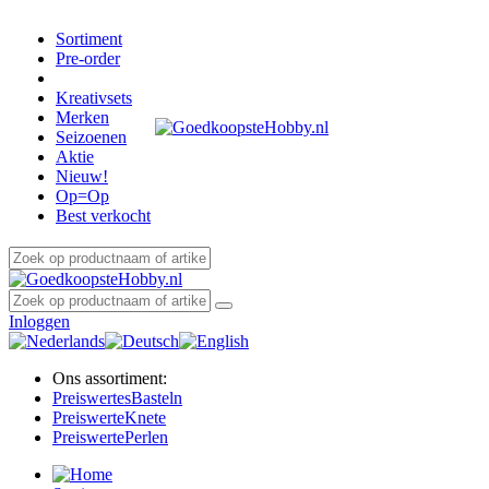
Sortiment
Pre-order
Kreativsets
Merken
Seizoenen
Aktie
Nieuw!
Op=Op
Best verkocht
Inloggen
Ons assortiment:
Preiswertes
Basteln
Preiswerte
Knete
Preiswerte
Perlen