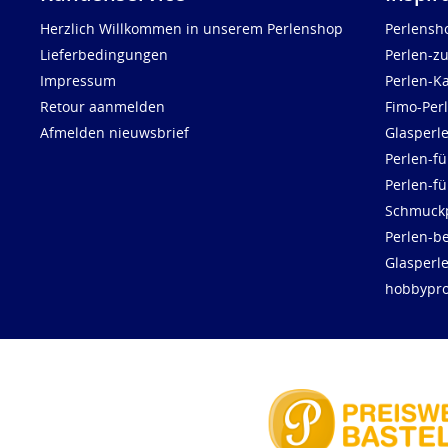
Herzlich Willkommen in unserem Perlenshop
Perlensh
Lieferbedingungen
Perlen-z
Impressum
Perlen-K
Retour aanmelden
Fimo-Per
Afmelden nieuwsbrief
Glasperl
Perlen-fü
Perlen-f
Schmuck
Perlen-be
Glasperl
hobbypro