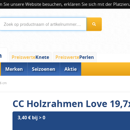
 Sie unsere Website besuchen, erklären Sie sich mit der Platzier
n
Preiswerte
Knete
Preiswerte
Perlen
Merken
Seizoenen
Aktie
6 cm
CC Holzrahmen Love 19,7
3,40 € bij > 0