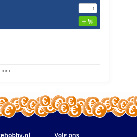
 7 mm
ehobby.nl
Volg ons