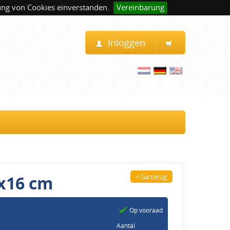
ung von Cookies einverstanden.
Vereinbarung
Inloggen
x16 cm
< Ga terug
Op vooraad
Aantal