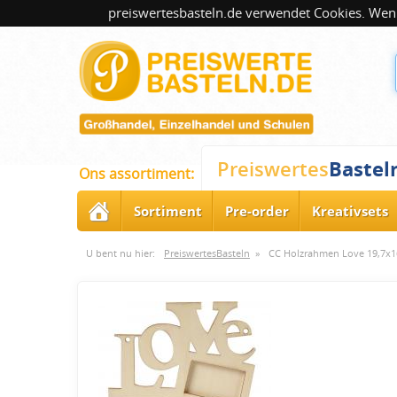
preiswertesbasteln.de verwendet Cookies. Wenn
Bastel
Preiswertes
Ons assortiment:
Sortiment
Pre-order
Kreativsets
U bent nu hier:
PreiswertesBasteln
»
CC Holzrahmen Love 19,7x1