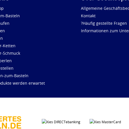
op
Allgemeine Geschäftsbe
um-Basteln
Kontakt
aufen
?Häufig gestellte Fragen
len
Informationen zum Unt
en
r-Ketten
ür-Schmuck
perlen
stellen
en-zum-Basteln
dukte werden erwartet