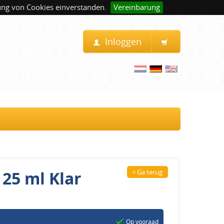
ung von Cookies einverstanden.
Vereinbarung
Inloggen
25 ml Klar
< Ga terug
Op vooraad