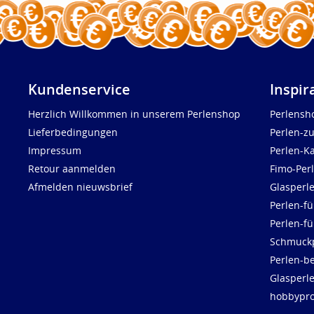
Kundenservice
Inspir
Herzlich Willkommen in unserem Perlenshop
Perlensh
Lieferbedingungen
Perlen-z
Impressum
Perlen-K
Retour aanmelden
Fimo-Per
Afmelden nieuwsbrief
Glasperl
Perlen-fü
Perlen-f
Schmuck
Perlen-be
Glasperl
hobbypro