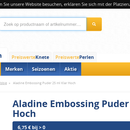
 Sie unsere Website besuchen, erklären Sie sich mit der Platzier
n
Preiswerte
Knete
Preiswerte
Perlen
Merken
Seizoenen
Aktie
obbie
»
Aladine Embossing Puder 25 ml Klar Hoch
Aladine Embossing Puder 
Hoch
6,75 € bij > 0