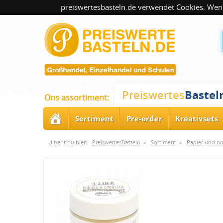
preiswertesbasteln.de verwendet Cookies. Wenn
Bastel
Preiswertes
Ons assortiment:
Sortiment
Pre-order
Kreativsets
U bent nu hier:
PreiswertesBasteln
»
Sortiment
»
Papier und h