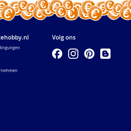
ehobby.nl
Volg ons
dingungen
ernehmen