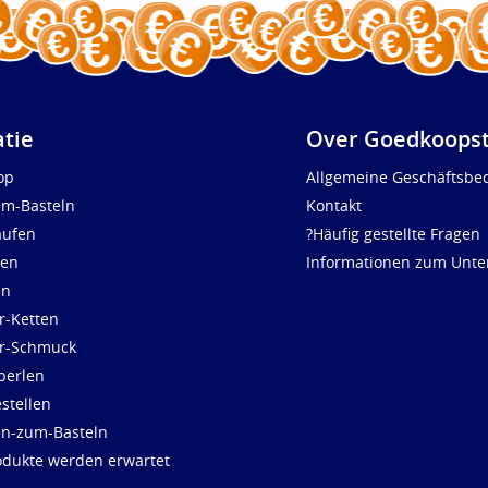
atie
Over Goedkoopst
op
Allgemeine Geschäftsbe
um-Basteln
Kontakt
aufen
?Häufig gestellte Fragen
len
Informationen zum Unt
en
r-Ketten
ür-Schmuck
perlen
stellen
en-zum-Basteln
dukte werden erwartet