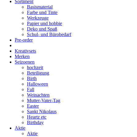
Sortiment
Basismaterial
Farbe und Tinte
Werkzeuge
Papier und hobbie
Deko und Spaß
Schul- und Bürobedarf
Pre-order
Kreativsets
Merken
Seizoenen
hochzeit
Beteiligung
Birth
Halloween
Fall
Weinachten
Mutter-Vater-Tag
Easter
Sankt Nikolaus
Heartz etc
Birthday
Aktie
Aktie