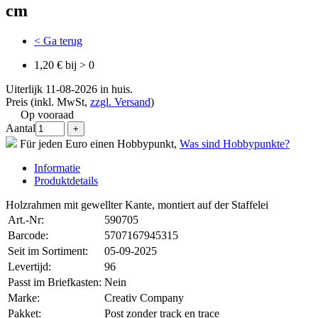
cm
< Ga terug
1,20 € bij > 0
Uiterlijk 11-08-2026 in huis.
Preis (inkl. MwSt,
zzgl. Versand
)
Op vooraad
Aantal
Für jeden Euro einen Hobbypunkt,
Was sind Hobbypunkte?
Informatie
Produktdetails
Holzrahmen mit gewellter Kante, montiert auf der Staffelei
Art.-Nr:
590705
Barcode:
5707167945315
Seit im Sortiment:
05-09-2025
Levertijd:
96
Passt im Briefkasten:
Nein
Marke:
Creativ Company
Pakket:
Post zonder track en trace