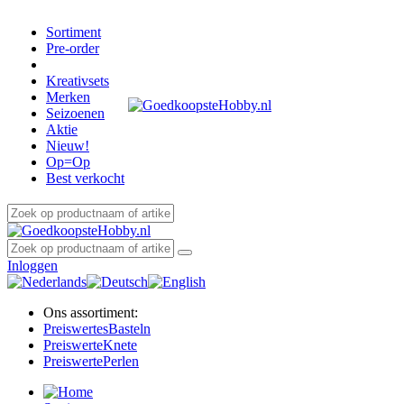
Sortiment
Pre-order
Kreativsets
Merken
Seizoenen
Aktie
Nieuw!
Op=Op
Best verkocht
Inloggen
Ons assortiment:
Preiswertes
Basteln
Preiswerte
Knete
Preiswerte
Perlen