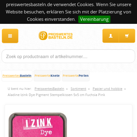
preiswertesbasteln.de verwendet Cookies. Wenn Sie unsere
Website besuchen, erklären Sie sich mit der Platzierung von
Cookies einverstanden.
Vereinbarung
Basteln
Knete
Perlen
Preiswertes
Preiswerte
Preiswerte
U bent nu hier:
PreiswertesBasteln
»
Sortiment
»
Papier und hobbie
»
Aladine Izink Dye Pigment Stempelkissen 5x5 cm Fuchsia Pink