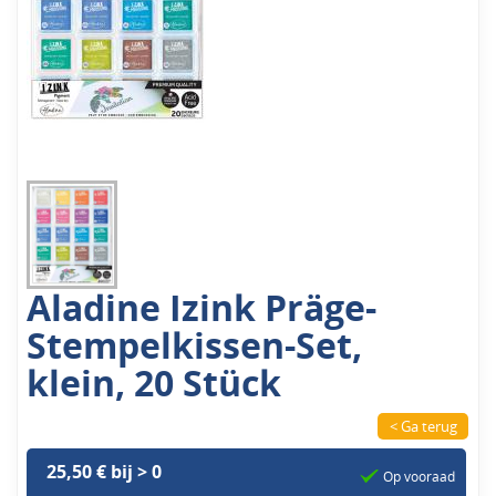
Aladine Izink Präge-
Stempelkissen-Set,
klein, 20 Stück
< Ga terug
25,50 € bij > 0
Op vooraad