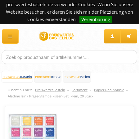
preiswertesbasteln.de verwendet Cookies. Wenn Sie unsere
Website besuchen, erklären Sie sich mit der Platzierung von
Cookies einverstanden.
Vereinbarung
Basteln
Knete
Perlen
Preiswertes
Preiswerte
Preiswerte
U bent nu hier:
PreiswertesBasteln
»
Sortiment
»
Papier und hobbie
»
Aladine Izink Präge-Stempelkissen-Set, klein, 20 Stück