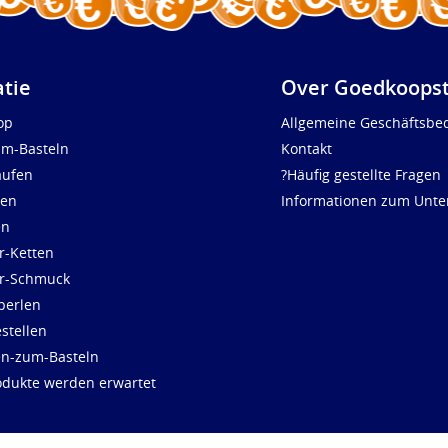
atie
Over Goedkoopst
op
Allgemeine Geschäftsbe
um-Basteln
Kontakt
aufen
?Häufig gestellte Fragen
len
Informationen zum Unt
en
r-Ketten
ür-Schmuck
perlen
stellen
en-zum-Basteln
dukte werden erwartet