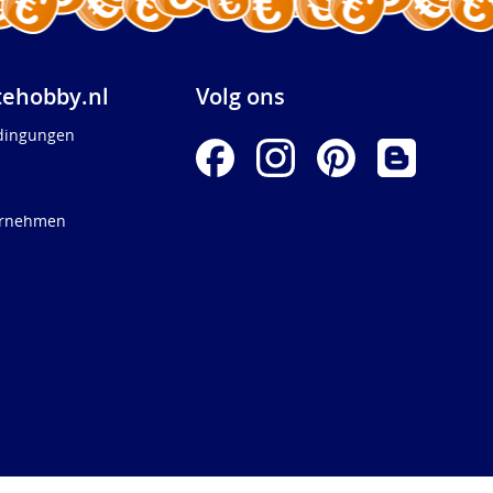
ehobby.nl
Volg ons
dingungen
ernehmen