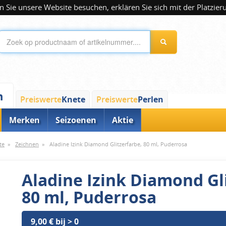
 Sie unsere Website besuchen, erklären Sie sich mit der Platzier
n
Preiswerte
Knete
Preiswerte
Perlen
Merken
Seizoenen
Aktie
te
»
Zeichnen
»
Aladine Izink Diamond Glitzerfarbe, 80 ml, Puderrosa
Aladine Izink Diamond Gl
80 ml, Puderrosa
9,00 € bij > 0