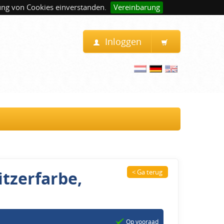
ung von Cookies einverstanden.
Vereinbarung
Inloggen
itzerfarbe,
< Ga terug
Op vooraad