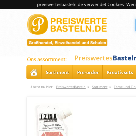
preiswertesbasteln.de verwendet Cookies. Wenn
Bastel
Preiswertes
Ons assortiment:
Sortiment
Pre-order
Kreativsets
U bent nu hier:
PreiswertesBasteln
»
Sortiment
»
Farbe und Tin