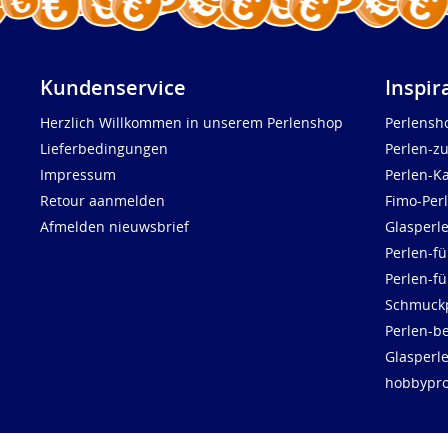
Kundenservice
Inspir
Herzlich Willkommen in unserem Perlenshop
Perlensh
Lieferbedingungen
Perlen-z
Impressum
Perlen-K
Retour aanmelden
Fimo-Per
Afmelden nieuwsbrief
Glasperl
Perlen-fü
Perlen-f
Schmuck
Perlen-be
Glasperl
hobbypro