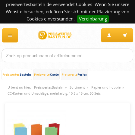
preiswertesbasteln.de verwendet Cookies. Wenn Sie unsere
Website besuchen, erklären Sie sich mit der Platzierung von
Cookies einverstanden.
Vereinbarung
Basteln
Knete
Perlen
Preiswertes
Preiswerte
Preiswerte
U bent nu hier:
PreiswertesBasteln
»
Sortiment
»
Papier und hobbie
»
CC-Karten und Umschläge, mehrfarbig, 10,5 x 15 cm, 50 Sets