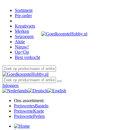
Sortiment
Pre-order
Kreativsets
Merken
Seizoenen
Aktie
Nieuw!
Op=Op
Best verkocht
Inloggen
Ons assortiment:
Preiswertes
Basteln
Preiswerte
Knete
Preiswerte
Perlen