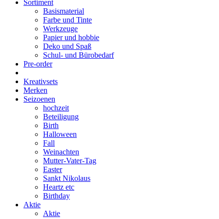
Sortiment
Basismaterial
Farbe und Tinte
Werkzeuge
Papier und hobbie
Deko und Spaß
Schul- und Bürobedarf
Pre-order
Kreativsets
Merken
Seizoenen
hochzeit
Beteiligung
Birth
Halloween
Fall
Weinachten
Mutter-Vater-Tag
Easter
Sankt Nikolaus
Heartz etc
Birthday
Aktie
Aktie