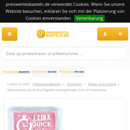
preiswertesbasteln.de verwendet Cookies. Wenn Sie unsere
Website besuchen, erklären Sie sich mit der Platzierung von
Cookies einverstanden.
Vereinbarung
Basteln
Knete
Perlen
Preiswertes
Preiswerte
Preiswerte
U bent nu hier:
PreiswertesBasteln
»
Sortiment
»
Papier und hobbie
»
Aladine Izink Quick Dry Pigment Stempelkissen 5x5 cm Pastellrosa